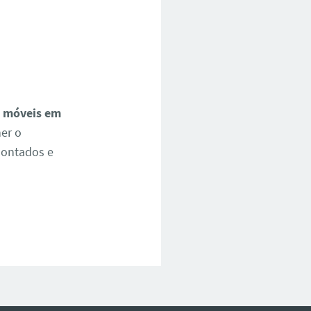
 móveis em
er o
montados e