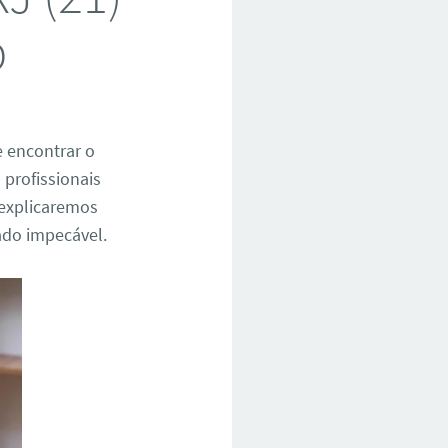
p
e encontrar o
profissionais
, explicaremos
ado impecável.