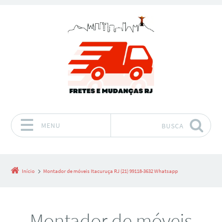
MENU
BUSCA
Pular para o conteúdo
Início
Montador de móveis Itacuruça RJ (21) 99118-3632 Whatsapp
Montador de móveis