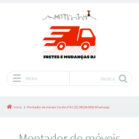
MENU
BUSCA
Pular para o conteúdo
Início
Montador de móveis Cordovil RJ (21) 99118-3632 Whatsapp
Montador de móveis