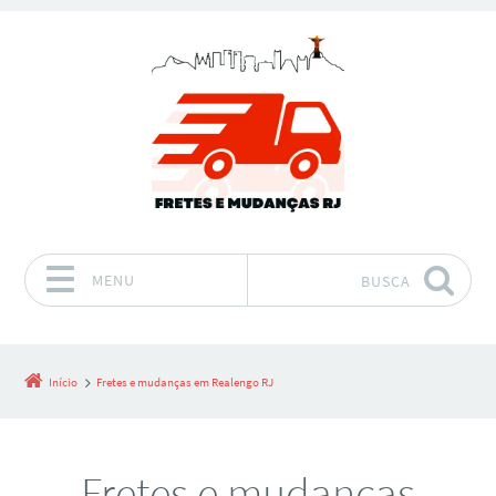
MENU
BUSCA
Pular para o conteúdo
Início
Fretes e mudanças em Realengo RJ
Fretes e mudanças