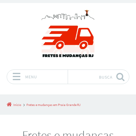
MENU
BUSCA
Pular para o conteúdo
Início
Fretes e mudanças em Praia Grande RJ
Fretes e mudanças