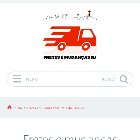
MENU
BUSCA
Pular para o conteúdo
Início
Fretes e mudanças em Praia do Saco RJ
Fretes e mudanças