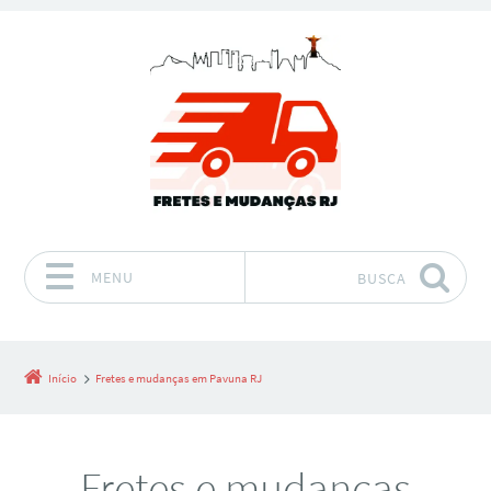
MENU
BUSCA
Pular para o conteúdo
Início
Fretes e mudanças em Pavuna RJ
Fretes e mudanças