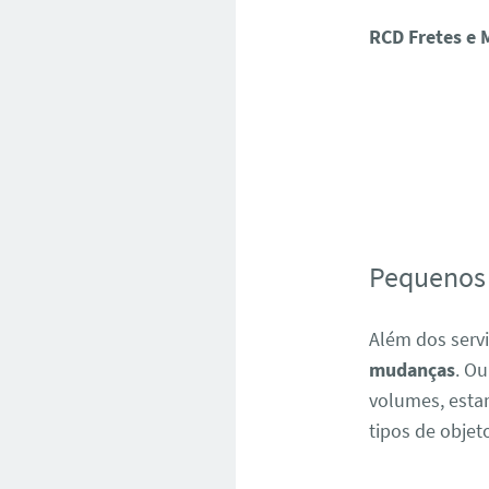
RCD Fretes e
Pequenos 
Além dos serv
mudanças
. O
volumes, estam
tipos de objet