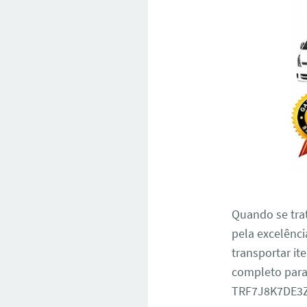
Quando se tra
pela excelênc
transportar it
completo para 
TRF7J8K7DE3Z