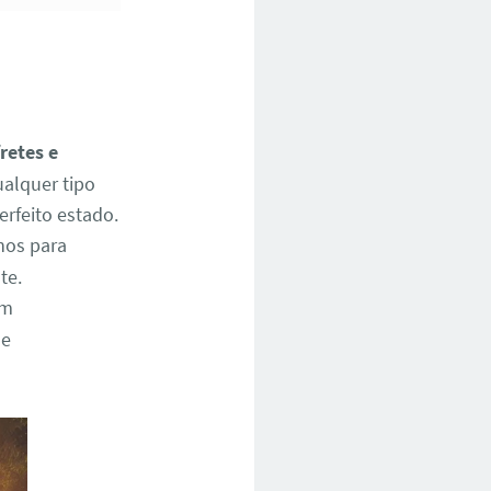
fretes e
ualquer tipo
rfeito estado.
nos para
te.
em
de