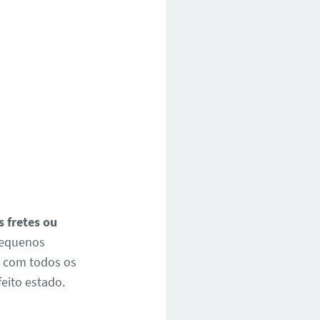
 fretes ou
pequenos
r com todos os
eito estado.