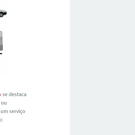
a
se destaca
 ou
 um serviço
o: