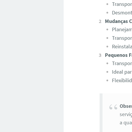
Transport
Desmont
Mudanças C
Planejam
Transpor
Reinstal
Pequenos F
Transpor
Ideal pa
Flexibil
Obse
servi
a qu