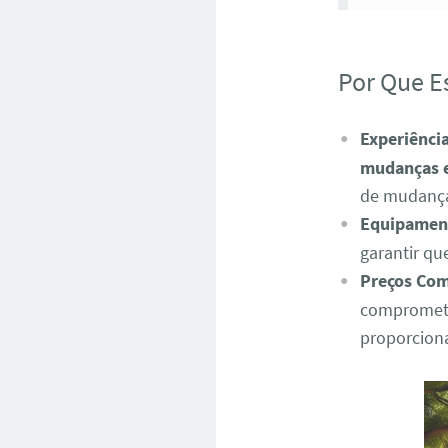
Por Que E
Experiência
mudanças 
de mudança,
Equipamen
garantir qu
Preços Com
compromete
proporciona