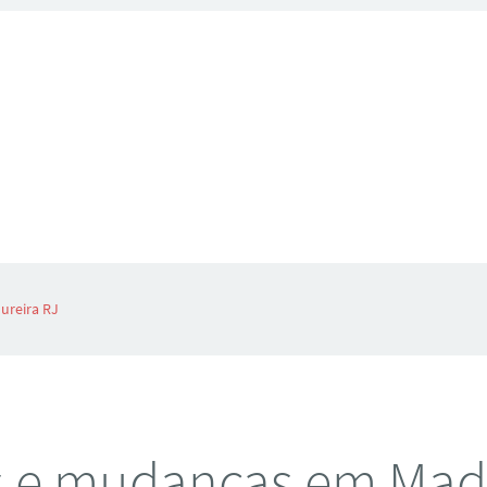
ureira RJ
s e mudanças em Mad